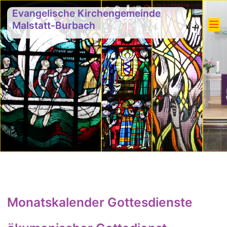
Evangelische Kirchengemeinde
Malstatt-Burbach
Monatskalender Gottesdienste