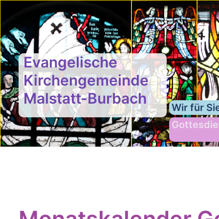
Evangelische
Kirchengemeinde
Malstatt-Burbach
Wir für Si
Gottesdie
Monatskalender Go