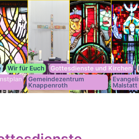
e
Wir für Euch
Gottesdienste und Kirchen
nstplan
Gemeindezentrum
Evangeli
Knappenroth
Malstatt
ttesdienste