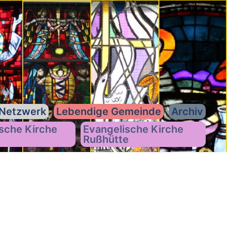
Netzwerk
Lebendige Gemeinde
Archiv
sche Kirche
Evangelische Kirche
Rußhütte