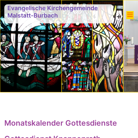
Evangelische Kirchengemeinde
Malstatt-Burbach
Monatskalender Gottesdienste