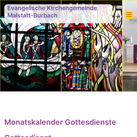
Evangelische Kirchengemeinde
Malstatt-Burbach
Monatskalender Gottesdienste