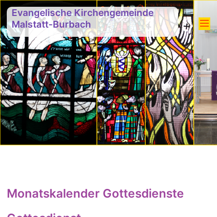
Evangelische Kirchengemeinde
Malstatt-Burbach
Monatskalender Gottesdienste