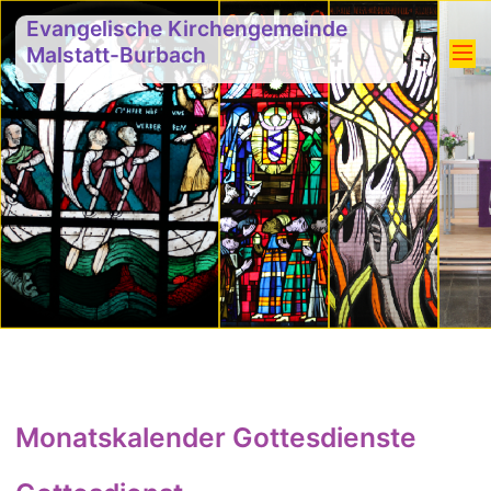
Evangelische Kirchengemeinde
Malstatt-Burbach
Monatskalender Gottesdienste