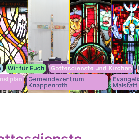
e
Wir für Euch
Gottesdienste und Kirchen
nstplan
Gemeindezentrum
Evangeli
Knappenroth
Malstatt
ttesdienste