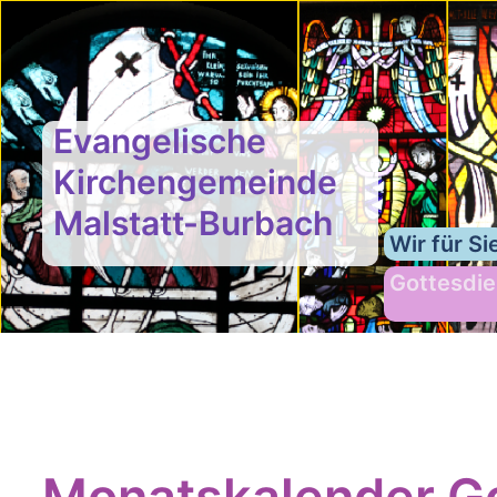
Evangelische
Kirchengemeinde
Malstatt-Burbach
Wir für Si
Gottesdie
Monatskalender Go