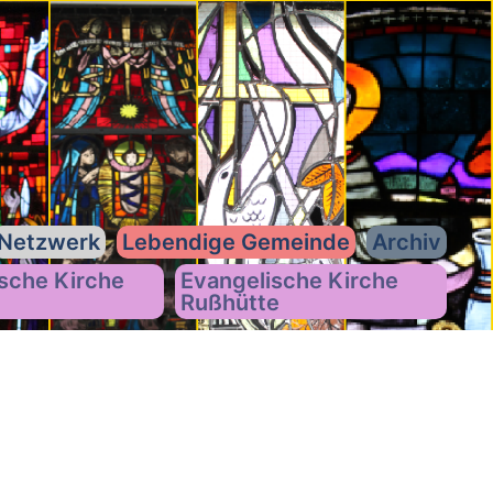
Netzwerk
Lebendige Gemeinde
Archiv
sche Kirche
Evangelische Kirche
Rußhütte