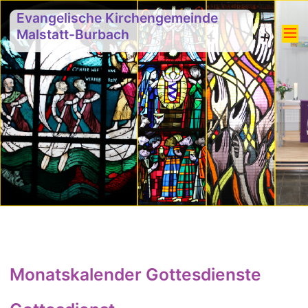
Evangelische Kirchengemeinde
Malstatt-Burbach
Monatskalender Gottesdienste