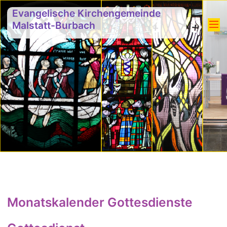
Evangelische Kirchengemeinde
Malstatt-Burbach
Monatskalender Gottesdienste