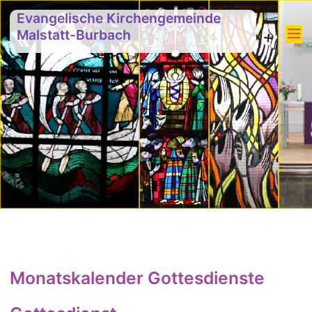
Evangelische Kirchengemeinde
Malstatt-Burbach
Monatskalender Gottesdienste