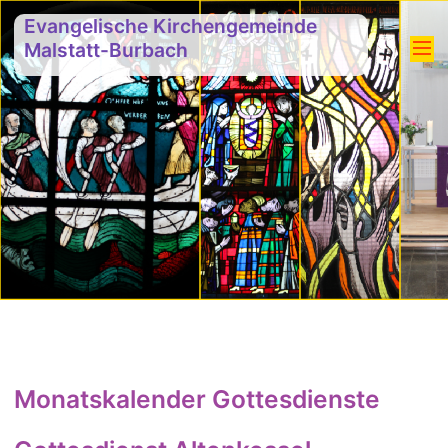
Evangelische Kirchengemeinde
Malstatt-Burbach
Monatskalender Gottesdienste