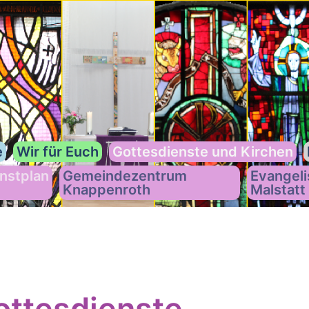
e
Wir für Euch
Gottesdienste und Kirchen
nstplan
Gemeindezentrum
Evangeli
Knappenroth
Malstatt
ttesdienste