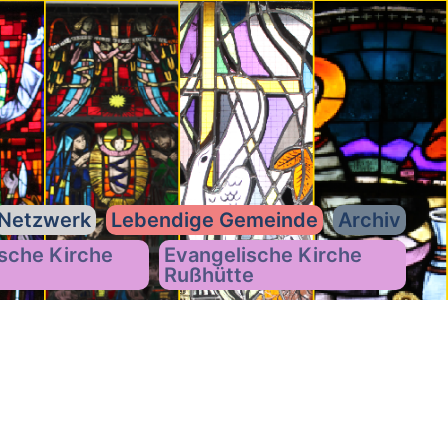
Netzwerk
Lebendige Gemeinde
Archiv
sche Kirche
Evangelische Kirche
Rußhütte