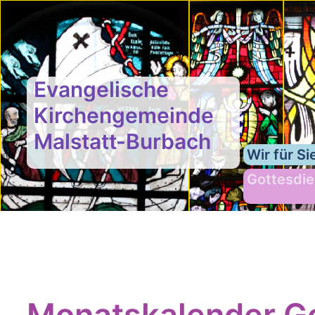
Evangelische
Kirchengemeinde
Malstatt-Burbach
Wir für Si
Gottesdie
Monatskalender Go