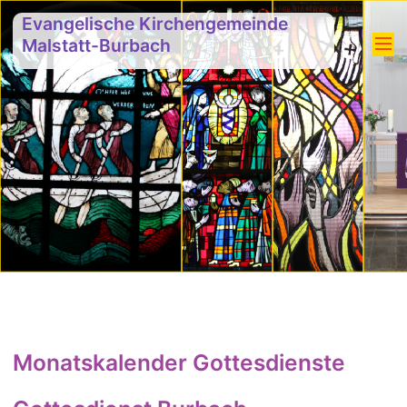
Evangelische Kirchengemeinde
Malstatt-Burbach
Monatskalender Gottesdienste