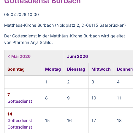
Gottesdienst Burbach
05.07.2026 10:00
Matthäus-Kirche Burbach (Noldplatz 2, D-66115 Saarbrücken)
Der Gottesdienst in der Matthäus-Kirche Burbach wird geleitet
von Pfarrerin Anja Schild.
< Mai 2026
Juni 2026
Sonntag
Montag
Dienstag
Mittwoch
Donner
1
2
3
4
7
8
9
10
11
Gottesdienst
14
Gottesdienst
15
16
17
18
Gottesdienst