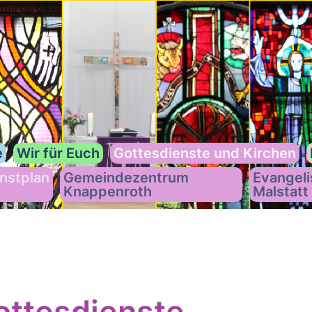
e
Wir für Euch
Gottesdienste und Kirchen
nstplan
Gemeindezentrum
Evangeli
Knappenroth
Malstatt
ttesdienste