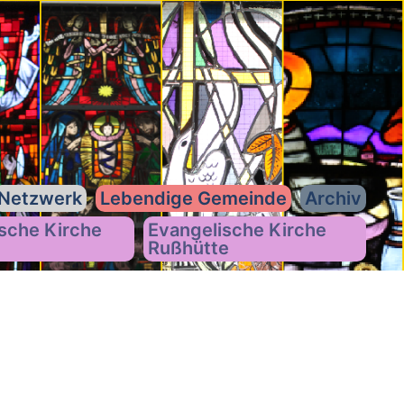
Netzwerk
Lebendige Gemeinde
Archiv
sche Kirche
Evangelische Kirche
Rußhütte