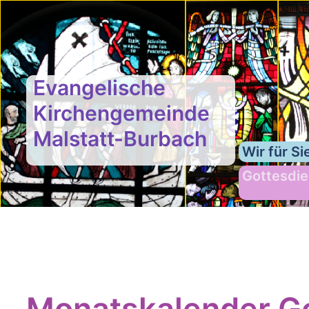
Evangelische
Kirchengemeinde
Malstatt-Burbach
Wir für Si
Gottesdie
Monatskalender Go