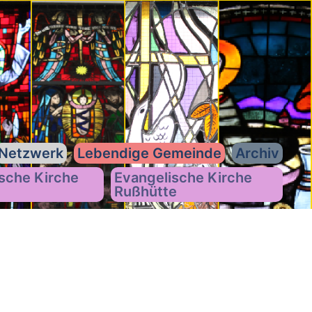
Netzwerk
Lebendige Gemeinde
Archiv
sche Kirche
Evangelische Kirche
Rußhütte