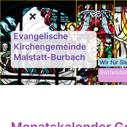
Evangelische
Kirchengemeinde
Malstatt-Burbach
Wir für Si
Gottesdie
Monatskalender Go