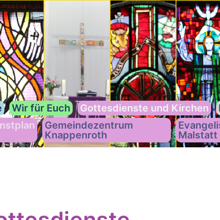
e
Wir für Euch
Gottesdienste und Kirchen
nstplan
Gemeindezentrum
Evangeli
Knappenroth
Malstatt
ttesdienste