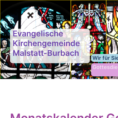
Evangelische
Kirchengemeinde
Malstatt-Burbach
Wir für Si
Gottesdie
Monatskalender Go