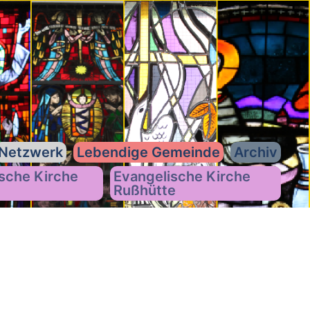
Netzwerk
Lebendige Gemeinde
Archiv
sche Kirche
Evangelische Kirche
Rußhütte