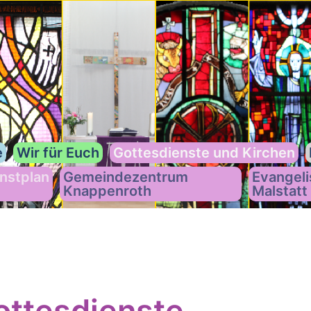
e
Wir für Euch
Gottesdienste und Kirchen
nstplan
Gemeindezentrum
Evangeli
Knappenroth
Malstatt
ttesdienste