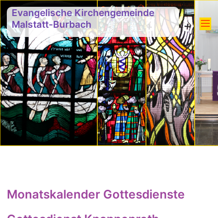
Evangelische Kirchengemeinde
Malstatt-Burbach
Monatskalender Gottesdienste