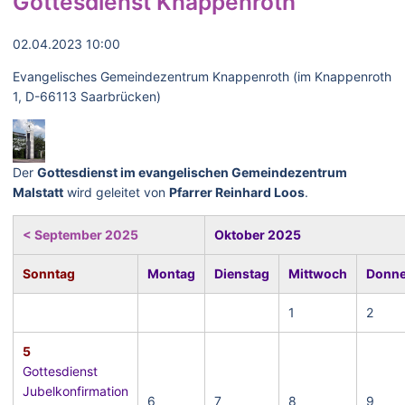
Gottesdienst Knappenroth
02.04.2023 10:00
Evangelisches Gemeindezentrum Knappenroth (im Knappenroth
1, D-66113 Saarbrücken)
Der
Gottesdienst im evangelischen Gemeindezentrum
Malstatt
wird geleitet von
Pfarrer Reinhard Loos
.
< September 2025
Oktober 2025
Sonntag
Montag
Dienstag
Mittwoch
Donne
1
2
5
Gottesdienst
Jubelkonfirmation
6
7
8
9