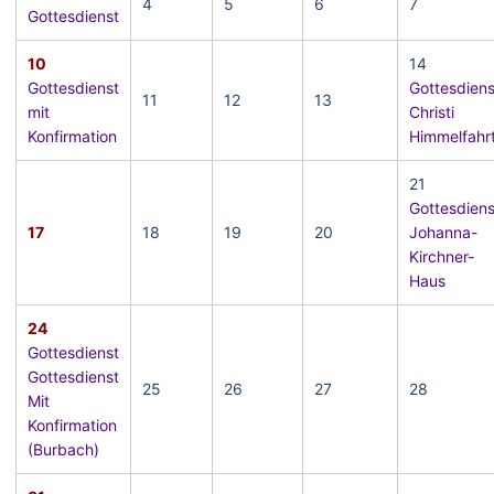
4
5
6
7
Gottesdienst
10
14
Gottesdienst
Gottesdiens
11
12
13
mit
Christi
Konfirmation
Himmelfahr
21
Gottesdiens
17
18
19
20
Johanna-
Kirchner-
Haus
24
Gottesdienst
Gottesdienst
25
26
27
28
Mit
Konfirmation
(Burbach)