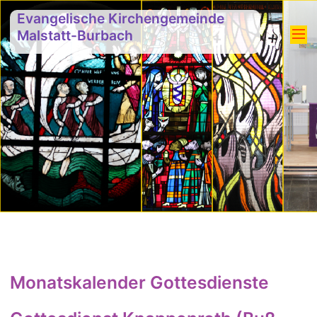
Evangelische Kirchengemeinde
Malstatt-Burbach
Monatskalender Gottesdienste