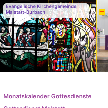
Evangelische Kirchengemeinde
Malstatt-Burbach
Monatskalender Gottesdienste