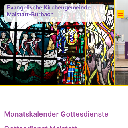
Evangelische Kirchengemeinde
Malstatt-Burbach
Monatskalender Gottesdienste