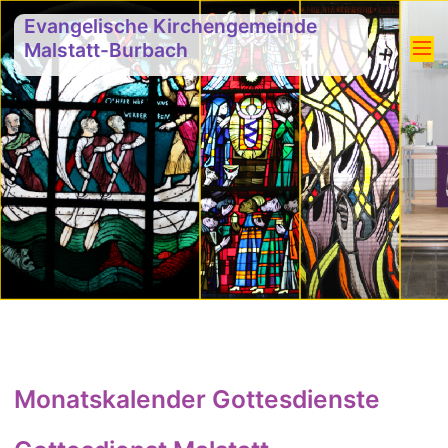
Evangelische Kirchengemeinde
Malstatt-Burbach
Monatskalender Gottesdienste