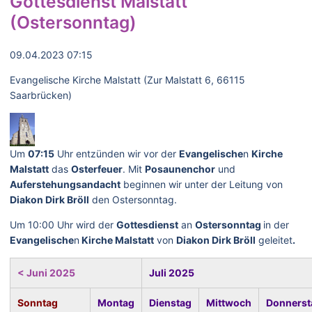
Gottesdienst Malstatt
(Ostersonntag)
09.04.2023 07:15
Evangelische Kirche Malstatt (Zur Malstatt 6, 66115
Saarbrücken)
Um
07:15
Uhr entzünden wir vor der
Evangelische
n
Kirche
Malstatt
das
Osterfeuer
. Mit
Posaunenchor
und
Auferstehungsandacht
beginnen wir unter der Leitung von
Diakon Dirk Bröll
den Ostersonntag.
Um 10:00 Uhr wird der
Gottesdienst
an
Ostersonntag
in der
Evangelische
n
Kirche Malstatt
von
Diakon Dirk Bröll
geleitet
.
< Juni 2025
Juli 2025
Sonntag
Montag
Dienstag
Mittwoch
Donnerst