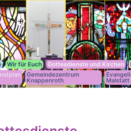
e
Wir für Euch
Gottesdienste und Kirchen
nstplan
Gemeindezentrum
Evangeli
Knappenroth
Malstatt
ttesdienste