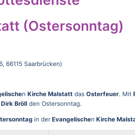
att (Ostersonntag)
 6, 66115 Saarbrücken)
elische
n
Kirche Malstatt
das
Osterfeuer
. Mit
Dirk Bröll
den Ostersonntag.
tersonntag
in der
Evangelische
n
Kirche Malsta