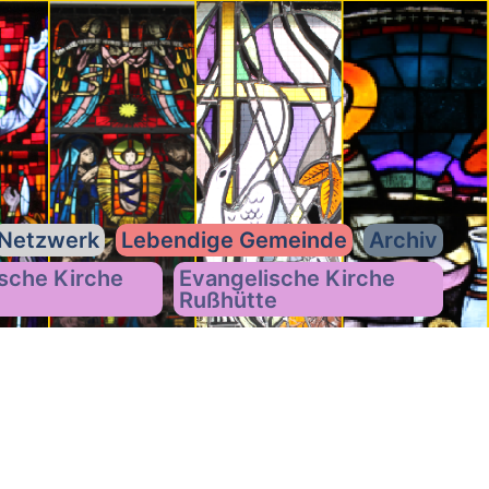
Netzwerk
Lebendige Gemeinde
Archiv
sche Kirche
Evangelische Kirche
Rußhütte