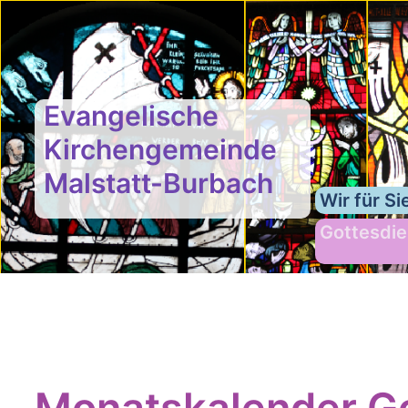
Evangelische
Kirchengemeinde
Malstatt-Burbach
Wir für Si
Gottesdie
Monatskalender Go