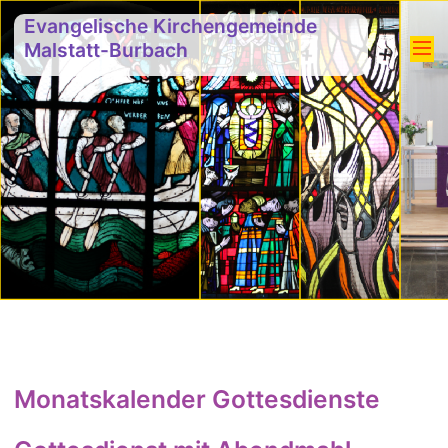
Evangelische Kirchengemeinde
Malstatt-Burbach
Monatskalender Gottesdienste