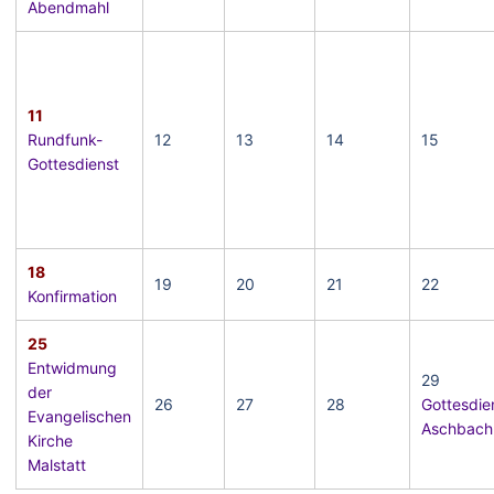
Abendmahl
11
Rundfunk-
12
13
14
15
Gottesdienst
18
19
20
21
22
Konfirmation
25
Entwidmung
29
der
26
27
28
Gottesdie
Evangelischen
Aschbach
Kirche
Malstatt