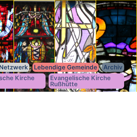
Netzwerk
Lebendige Gemeinde
Archiv
sche Kirche
Evangelische Kirche
Rußhütte