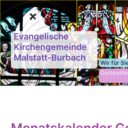
Evangelische
Kirchengemeinde
Malstatt-Burbach
Wir für Si
Gottesdie
Monatskalender Go