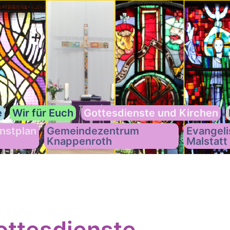
e
Wir für Euch
Gottesdienste und Kirchen
nstplan
Gemeindezentrum
Evangeli
Knappenroth
Malstatt
ttesdienste