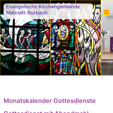
Evangelische Kirchengemeinde
Malstatt-Burbach
Monatskalender Gottesdienste