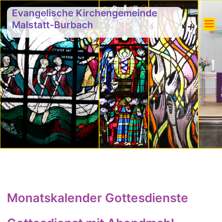
Evangelische Kirchengemeinde
Malstatt-Burbach
Monatskalender Gottesdienste