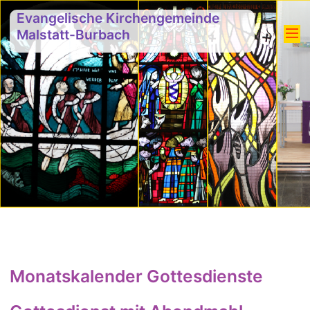
Evangelische Kirchengemeinde
Malstatt-Burbach
Monatskalender Gottesdienste