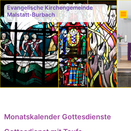
Evangelische Kirchengemeinde
Malstatt-Burbach
Monatskalender Gottesdienste