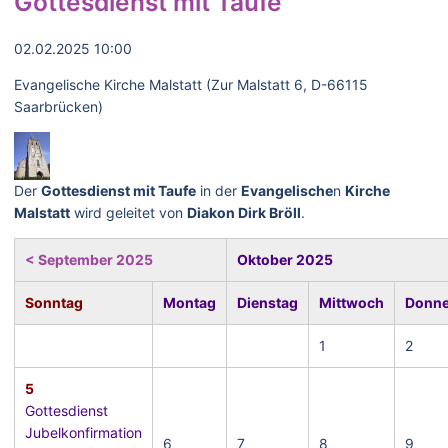
Gottesdienst mit Taufe
02.02.2025 10:00
Evangelische Kirche Malstatt (Zur Malstatt 6, D-66115
Saarbrücken)
Der
Gottesdienst mit Taufe
in der
Evangelische
n
Kirche
Malstatt
wird geleitet von
Diakon Dirk Bröll
.
< September 2025
Oktober 2025
Sonntag
Montag
Dienstag
Mittwoch
Donne
1
2
5
Gottesdienst
Jubelkonfirmation
6
7
8
9