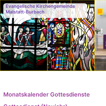
Evangelische Kirchengemeinde
Malstatt-Burbach
Monatskalender Gottesdienste