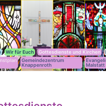
e
Wir für Euch
Gottesdienste und Kirchen
nstplan
Gemeindezentrum
Evangeli
Knappenroth
Malstatt
ttesdienste