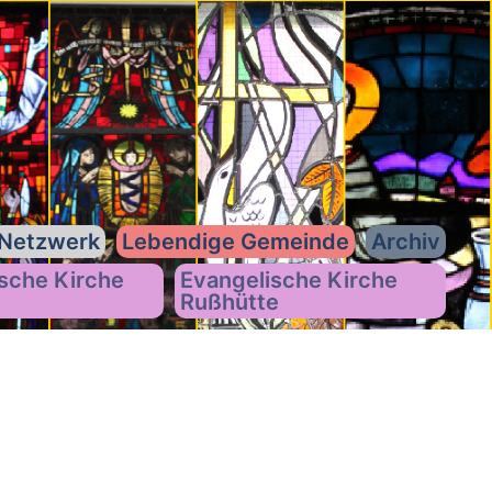
Netzwerk
Lebendige Gemeinde
Archiv
sche Kirche
Evangelische Kirche
Rußhütte