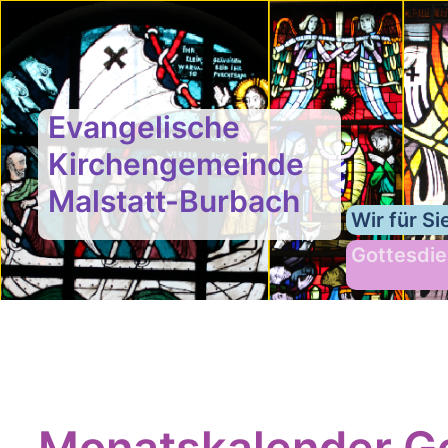
Evangelische
Kirchengemeinde
Malstatt-Burbach
Wir für Si
Gottesdie
Monatskalender Go