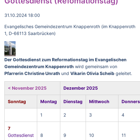
Gottesdienst (Refomationstag)
31.10.2024 18:00
Evangelisches Gemeindezentrum Knappenroth (im Knappenroth
1, D-66113 Saarbrücken)
Der Gottesdienst zum Reformationstag im Evangelischen
Gemeindezentrum Knappenroth
wird gemeinsam von
Pfarrerin Christine Unrath
und
Vikarin Olivia Scheib
geleitet.
< November 2025
Dezember 2025
Sonntag
Montag
Dienstag
Mittwoch
Donners
1
2
3
4
7
Gottesdienst
8
9
10
11