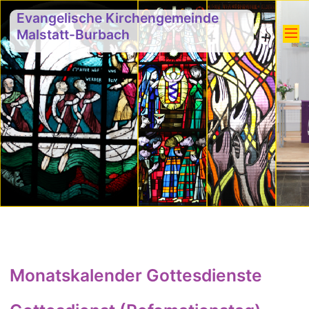
Evangelische Kirchengemeinde
Malstatt-Burbach
Monatskalender Gottesdienste