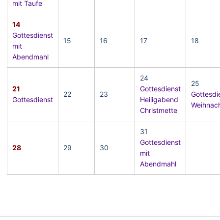
mit Taufe
14
Gottesdienst
15
16
17
18
mit
Abendmahl
24
25
21
Gottesdienst
22
23
Gottesdie
Gottesdienst
Heiligabend
Weihnac
Christmette
31
Gottesdienst
28
29
30
mit
Abendmahl