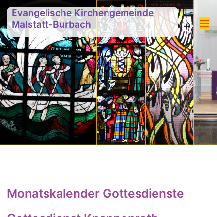
Evangelische Kirchengemeinde
Malstatt-Burbach
Monatskalender Gottesdienste