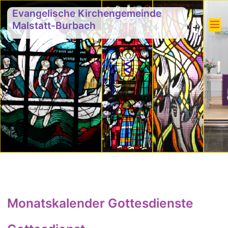
Evangelische Kirchengemeinde
Malstatt-Burbach
Monatskalender Gottesdienste