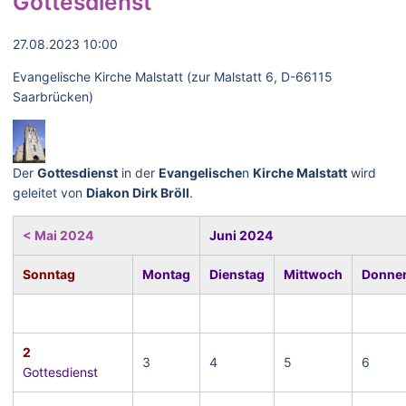
Gottesdienst
27.08.2023 10:00
Evangelische Kirche Malstatt (zur Malstatt 6, D-66115
Saarbrücken)
Der
Gottesdienst
in der
Evangelische
n
Kirche Malstatt
wird
geleitet von
Diakon Dirk Bröll
.
< Mai 2024
Juni 2024
Sonntag
Montag
Dienstag
Mittwoch
Donner
2
3
4
5
6
Gottesdienst