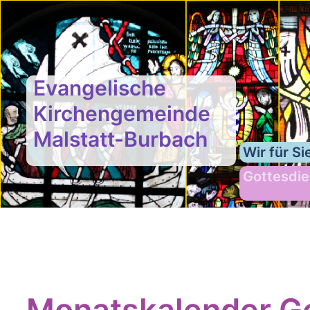
Evangelische
Kirchengemeinde
Malstatt-Burbach
Wir für Si
Gottesdie
Monatskalender Go