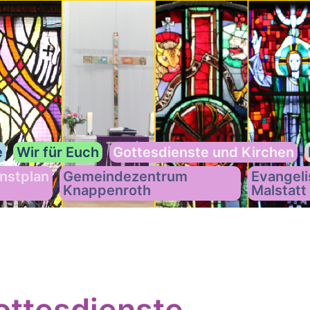
e
Wir für Euch
Gottesdienste und Kirchen
nstplan
Gemeindezentrum
Evangeli
Knappenroth
Malstatt
ttesdienste