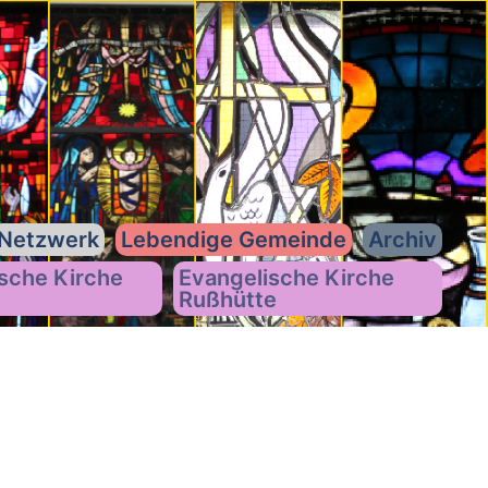
Netzwerk
Lebendige Gemeinde
Archiv
sche Kirche
Evangelische Kirche
Rußhütte