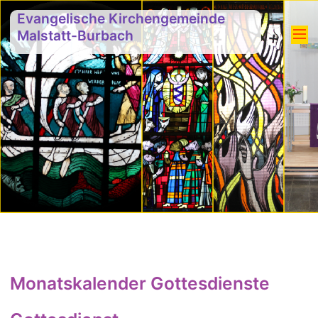
Evangelische Kirchengemeinde
Malstatt-Burbach
Monatskalender Gottesdienste