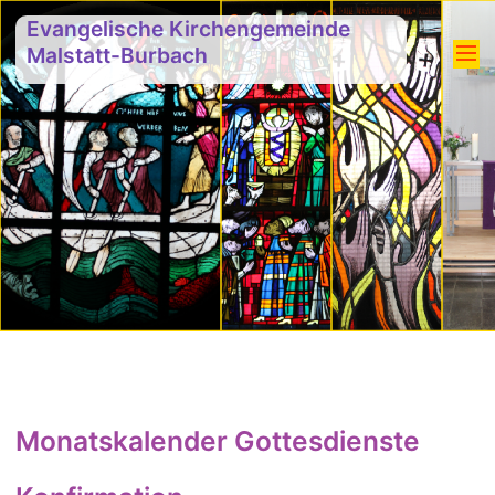
Evangelische Kirchengemeinde
Malstatt-Burbach
Monatskalender Gottesdienste