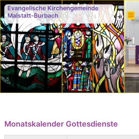
Evangelische Kirchengemeinde
Malstatt-Burbach
Monatskalender Gottesdienste