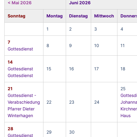
< Mai 2026
Juni 2026
Sonntag
Montag
Dienstag
Mittwoch
Donner
1
2
3
4
7
8
9
10
11
Gottesdienst
14
Gottesdienst
15
16
17
18
Gottesdienst
21
25
Gottesdienst -
Gottesd
Verabschiedung
22
23
24
Johann
Pfarrer Dieter
Kirchner
Winterhagen
Haus
28
29
30
Gottesdienst